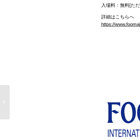
入場料：無料[た
詳細はこちらへ
https://www.foomaj
2022年1月29日（土）日
本食糧新聞に『Evasi
CRO(エバジーク�...