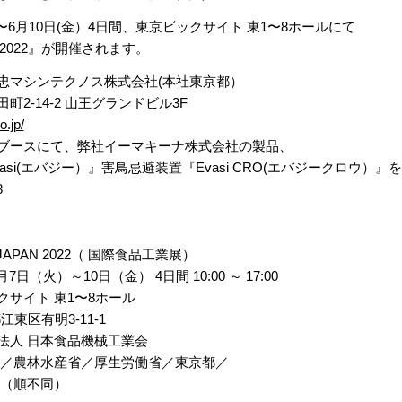
火)〜6月10日(金）4日間、東京ビックサイト 東1〜8ホールにて
N 2022』が開催されます。
忠マシンテクノス株式会社(本社東京都）
2-14-2 山王グランドビル3F
o.jp/
ブースにて、弊社イーマキーナ株式会社の製品、
asi(エバジー）』害鳥忌避装置『Evasi CRO(エバジークロウ）
8
JAPAN 2022（ 国際食品工業展）
7日（火）～10日（金） 4日間 10:00 ～ 17:00
サイト 東1〜8ホール
都江東区有明3-11-1
法人 日本食品機械工業会
省／農林水産省／厚生労働省／東京都／
 （順不同）