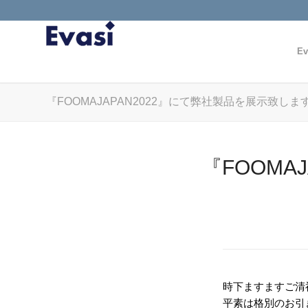
Ev
『FOOMAJAPAN2022』にて弊社製品を展示致しま
『FOOMA
時下ますますご清
平素は格別のお引