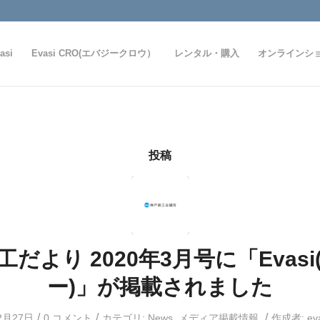
asi
Evasi CRO(エバジークロウ）
レンタル・購入
オンラインシ
投稿
だより 2020年3月号に「Evas
ー)」が掲載されました
/
/
/
2月27日
0 コメント
カテゴリ:
News
,
メディア掲載情報
作成者:
ev